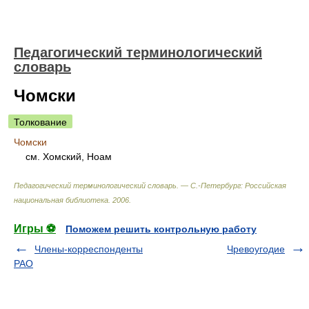
Педагогический терминологический
словарь
Чомски
Толкование
Чомски
см. Хомский, Ноам
Педагогический терминологический словарь. — С.-Петербург: Российская
национальная библиотека
.
2006
.
Игры ⚽
Поможем решить контрольную работу
Члены-корреспонденты
Чревоугодие
РАО