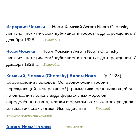
Иерархия Чомски
— Ноам Хомский Avram Noam Chomsky
лингвист, политический публицист и теоретик Дата рождения: 7
декабря 1928 …
Википедия
Ноам Чомски
— Ноам Хомский Avram Noam Chomsky
лингвист, политический публицист и теоретик Дата рождения: 7
декабря 1928 …
Википедия
Хомский, Чомски (Chomsky) Аврам Ноам
— (р. 1928),
американский языковед. Основоположник теории
порождающей (генеративной) грамматики, основывающейся
на описании языка в виде формальных моделей
определённого типа, теории формальных языков как раздела
математической логики. Исследования …
Большой
Энциклопедический словарь
Аврам Ноам Чомски
— …
Википедия